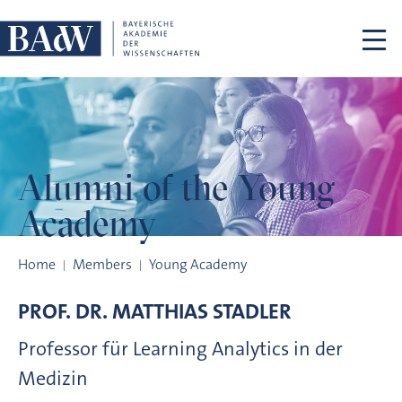
Skip navigation
Alumni of the
Young
Academy
Alumni of the Young Academy
Home
Members
Young Academy
PROF. DR.
MATTHIAS
STADLER
Professor für Learning Analytics in der
Medizin