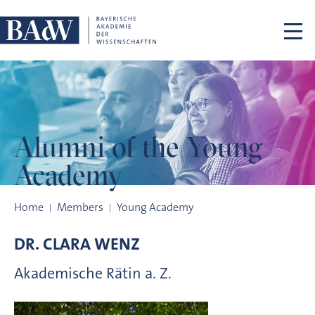
Skip navigation
Alumni of the
Young
Academy
Alumni of the Young Academy
Home
Members
Young Academy
DR.
CLARA
WENZ
Akademische Rätin a. Z.