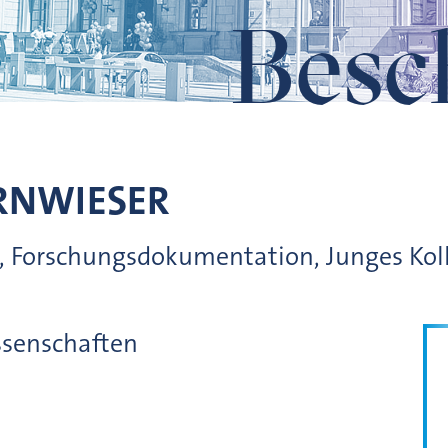
Besc
RNWIESER
, Forschungsdokumentation, Junges Kol
ssenschaften