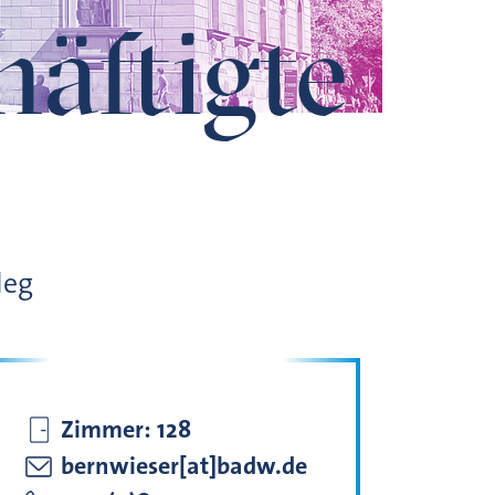
häftigte
leg
Zimmer:
128
bernwieser[at]badw.de