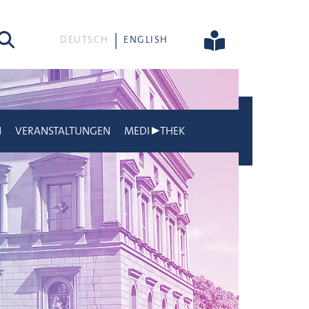
he
DEUTSCH
ENGLISH
N
VERANSTALTUNGEN
MEDI▶THEK