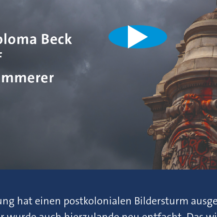
ng hat einen postkolonialen Bildersturm ausge
urde auch hierzulande neu entfacht. Das wirf