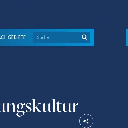
Suche
ACHGEBIETE
rungskultur