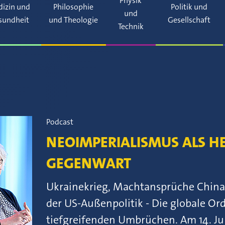
Physik
izin und
Philosophie
Politik und
und
sundheit
und Theologie
Gesellschaft
Technik
Podcast
NEOIMPERIALISMUS ALS 
GEGENWART
Ukrainekrieg, Machtansprüche Chinas
der US-Außenpolitik - Die globale Or
tiefgreifenden Umbrüchen. Am 14. Ju