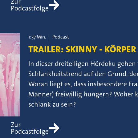
Zur
Podcastfolge
1:37 Min.
|
Podcast
TRAILER: SKINNY - KÖRPE
In dieser dreiteiligen Hördoku gehe
Schlankheitstrend auf den Grund, der
Woran liegt es, dass insbesondere Fr
Männer) freiwillig hungern? Woher
schlank zu sein?
Zur
Podcastfolge