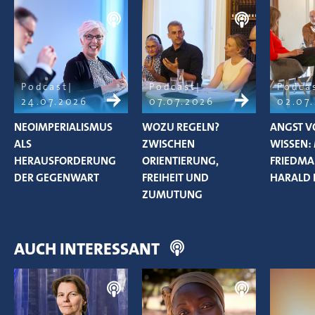
Podcast
Podcast
Podca
24.07.2026
07.07.2026
02.07
NEOIMPERIALISMUS
WOZU REGELN?
ANGST V
ALS
ZWISCHEN
WISSEN:
HERAUSFORDERUNG
ORIENTIERUNG,
FRIEDM
DER GEGENWART
FREIHEIT UND
HARALD 
ZUMUTUNG
AUCH INTERESSANT