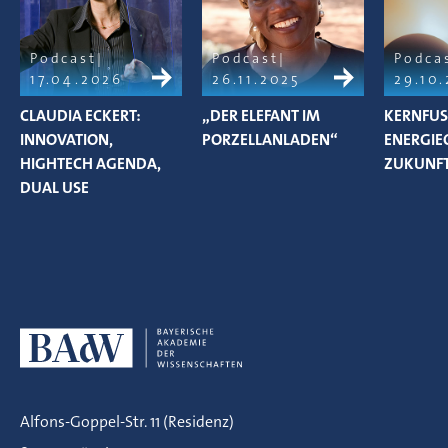
Podcast
Podcast
Podca
17.04.2026
26.11.2025
29.10
CLAUDIA ECKERT:
„DER ELEFANT IM
KERNFUS
INNOVATION,
PORZELLANLADEN“
ENERGIE
HIGHTECH AGENDA,
ZUKUNF
DUAL USE
Alfons-Goppel-Str. 11 (Residenz)