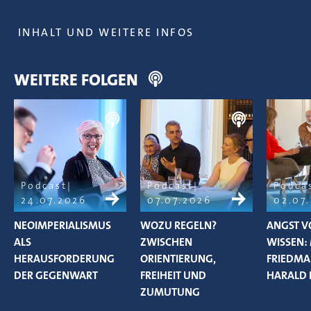
INHALT UND WEITERE INFOS
WEITERE FOLGEN
Podcast
Podcast
Podca
24.07.2026
07.07.2026
02.07
NEOIMPERIALISMUS
WOZU REGELN?
ANGST V
ALS
ZWISCHEN
WISSEN:
HERAUSFORDERUNG
ORIENTIERUNG,
FRIEDM
DER GEGENWART
FREIHEIT UND
HARALD 
ZUMUTUNG