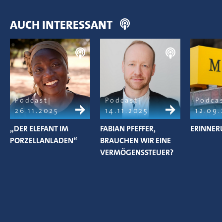
AUCH INTERESSANT
Podcast
Podcast
Podca
26.11.2025
14.11.2025
12.09
„DER ELEFANT IM
FABIAN PFEFFER,
ERINNER
PORZELLANLADEN“
BRAUCHEN WIR EINE
VERMÖGENSSTEUER?