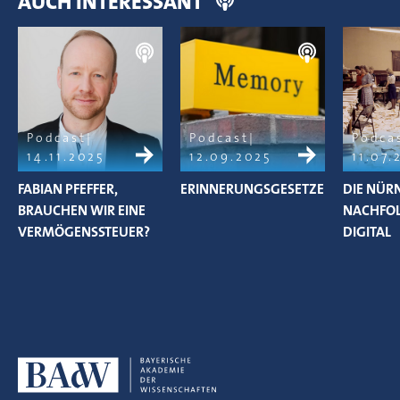
AUCH INTERESSANT
Podcast
Podcast
Podca
14.11.2025
12.09.2025
11.07.
FABIAN PFEFFER,
ERINNERUNGSGESETZE
DIE NÜR
BRAUCHEN WIR EINE
NACHFOL
VERMÖGENSSTEUER?
DIGITAL