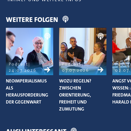
WEITERE FOLGEN
Podcast
Podcast
Podca
24.07.2026
07.07.2026
02.07
NEOIMPERIALISMUS
WOZU REGELN?
ANGST V
ALS
ZWISCHEN
WISSEN:
HERAUSFORDERUNG
ORIENTIERUNG,
FRIEDM
DER GEGENWART
FREIHEIT UND
HARALD 
ZUMUTUNG