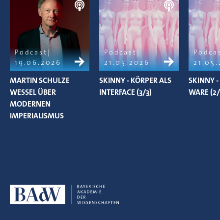
Podcast
Podcast
Podca
19.06.2026
21.05.2026
21.05
MARTIN SCHULZE
SKINNY - KÖRPER ALS
SKINNY -
WESSEL ÜBER
INTERFACE (3/3)
WARE (2/
MODERNEN
IMPERIALISMUS