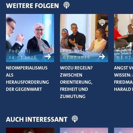
WEITERE FOLGEN
Podcast
Podcast
Podca
24.07.2026
07.07.2026
02.07
NEOIMPERIALISMUS
WOZU REGELN?
ANGST V
ALS
ZWISCHEN
WISSEN:
HERAUSFORDERUNG
ORIENTIERUNG,
FRIEDM
DER GEGENWART
FREIHEIT UND
HARALD 
ZUMUTUNG
AUCH INTERESSANT