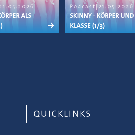
21.05.2026
Podcast
21.05.2026
KÖRPER ALS
SKINNY - KÖRPER UND
)
KLASSE (1/3)
QUICKLINKS