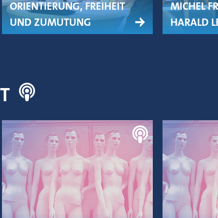
ORIENTIERUNG, FREIHEIT
MICHEL F
UND ZUMUTUNG
HARALD L
NT