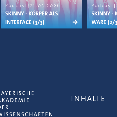
Podcast
21.05.2026
Podcast
SKINNY - KÖRPER ALS
SKINNY - 
INTERFACE (3/3)
WARE (2/3
INHALTE