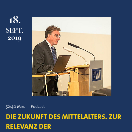
18.
SEPT.
2019
52:40 Min.
|
Podcast
DIE ZUKUNFT DES MITTELALTERS. ZUR
RELEVANZ DER