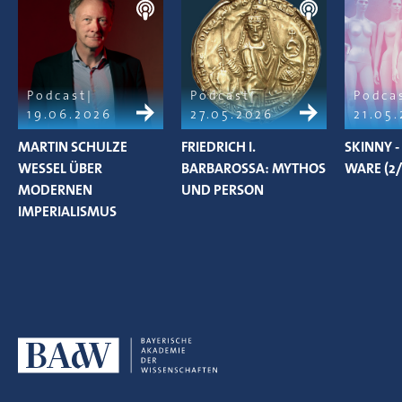
Podcast
Podcast
Podca
19.06.2026
27.05.2026
21.05
MARTIN SCHULZE
FRIEDRICH I.
SKINNY -
WESSEL ÜBER
BARBAROSSA: MYTHOS
WARE (2/
MODERNEN
UND PERSON
IMPERIALISMUS