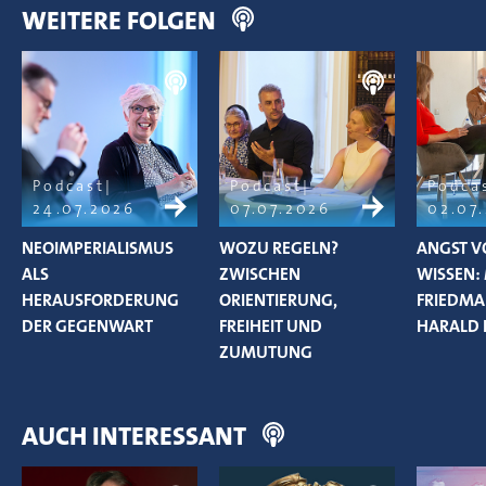
WEITERE FOLGEN
Podcast
Podcast
Podca
24.07.2026
07.07.2026
02.07
NEOIMPERIALISMUS
WOZU REGELN?
ANGST V
ALS
ZWISCHEN
WISSEN:
HERAUSFORDERUNG
ORIENTIERUNG,
FRIEDM
DER GEGENWART
FREIHEIT UND
HARALD 
ZUMUTUNG
AUCH INTERESSANT