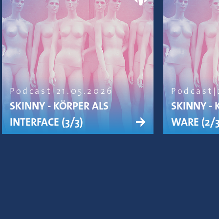
Podcast
21.05.2026
Podcast
SKINNY - KÖRPER ALS
SKINNY - 
INTERFACE (3/3)
WARE (2/3