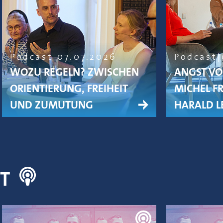
Podcast
07.07.2026
Podcast
WOZU REGELN? ZWISCHEN
ANGST VO
ORIENTIERUNG, FREIHEIT
MICHEL F
UND ZUMUTUNG
HARALD L
NT