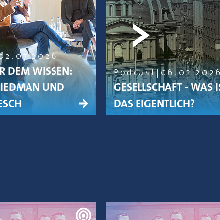
02.07.2026
R DEM WISSEN:
Podcast
06.02.202
RIEDMAN UND
GESELLSCHAFT - WAS I
ESCH
DAS EIGENTLICH?