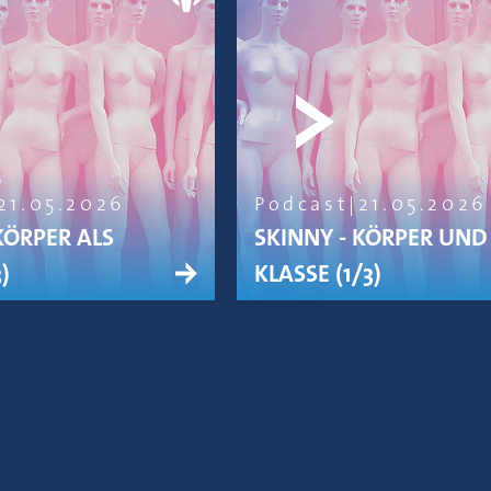
21.05.2026
Podcast
21.05.2026
KÖRPER ALS
SKINNY - KÖRPER UND
)
KLASSE (1/3)