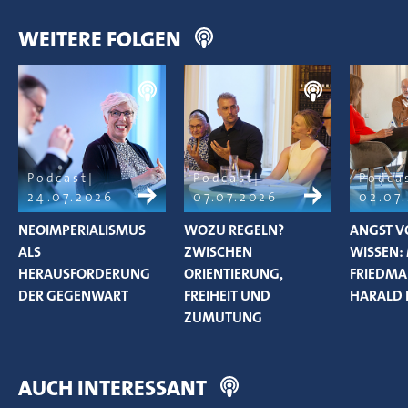
WEITERE FOLGEN
Podcast
Podcast
Podca
24.07.2026
07.07.2026
02.07
NEOIMPERIALISMUS
WOZU REGELN?
ANGST V
ALS
ZWISCHEN
WISSEN:
HERAUSFORDERUNG
ORIENTIERUNG,
FRIEDM
DER GEGENWART
FREIHEIT UND
HARALD 
ZUMUTUNG
AUCH INTERESSANT