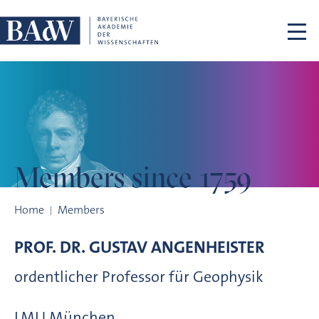
Skip navigation
Members
since 1759
Members since 1759
Home
Members
PROF. DR.
GUSTAV
ANGENHEISTER
ordentlicher Professor für Geophysik
LMU München