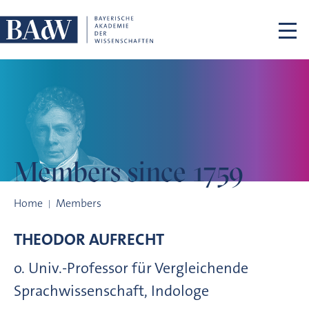
Skip navigation
Members
since 1759
Members since 1759
Home
Members
THEODOR
AUFRECHT
o. Univ.-Professor für Vergleichende
Sprachwissenschaft, Indologe