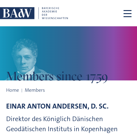
Skip navigation
Members
since 1759
Members since 1759
Home
Members
EINAR ANTON
ANDERSEN, D. SC.
Direktor des Königlich Dänischen
Geodätischen Instituts in Kopenhagen