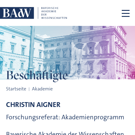
Navigation überspringen
Beschäftigte
Beschäftigte
Startseite
Akademie
CHRISTIN
AIGNER
Forschungsreferat: Akademienprogramm
Bayerische Akademie der Wissenschaften