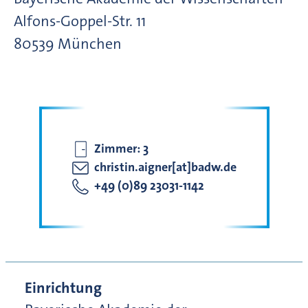
Alfons-Goppel-Str.
11
80539
München
Zimmer:
3
christin.aigner[at]badw.de
+49 (0)89 23031-1142
Einrichtung