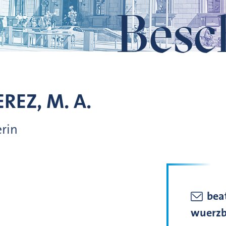
Besc
REZ, M. A.
erin
beat
wuerzb