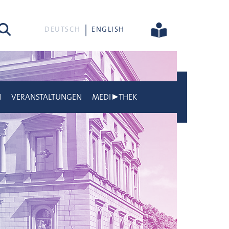
he
DEUTSCH
ENGLISH
N
VERANSTALTUNGEN
MEDI▶THEK