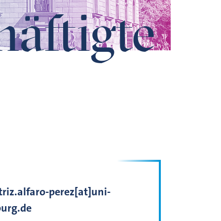
häftigte
riz.alfaro-perez[at]uni-
urg.de