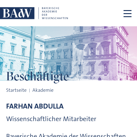
Navigation überspringen
Beschäftigte
Beschäftigte
Startseite
Akademie
FARHAN
ABDULLA
Wissenschaftlicher Mitarbeiter
Bayerische Akademie der Wissenschaften