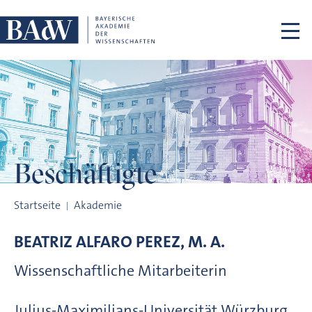
Navigation überspringen
Beschäftigte
Beschäftigte
Startseite
Akademie
BEATRIZ
ALFARO PEREZ, M. A.
Wissenschaftliche Mitarbeiterin
Julius-Maximilians-Universität Würzburg