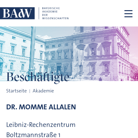
Navigation überspringen
Beschäftigte
Beschäftigte
Startseite
Akademie
DR.
MOMME
ALLALEN
Leibniz-Rechenzentrum
Boltzmannstraße
1