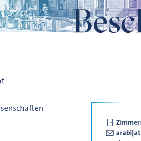
Besc
at
ssenschaften
Zimmer
arabi[a