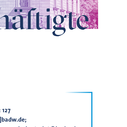
häftigte
:
127
t]badw.de;