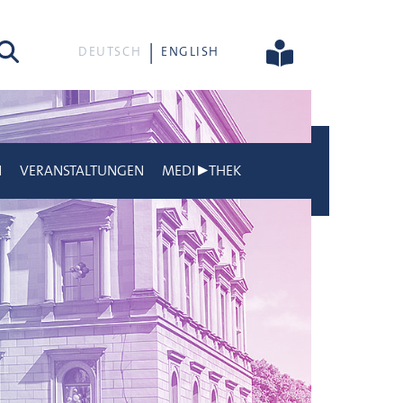
he
DEUTSCH
ENGLISH
N
VERANSTALTUNGEN
MEDI▶THEK