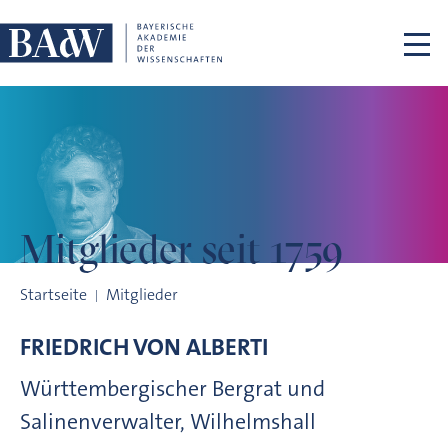
Navigation überspringen
Mitglieder
seit 1759
Mitglieder seit 1759
Startseite
Mitglieder
FRIEDRICH VON
ALBERTI
Württembergischer Bergrat und
Salinenverwalter, Wilhelmshall