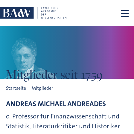
Navigation überspringen
Mitglieder
seit 1759
Mitglieder seit 1759
Startseite
Mitglieder
ANDREAS MICHAEL
ANDREADES
o. Professor für Finanzwissenschaft und
Statistik, Literaturkritiker und Historiker