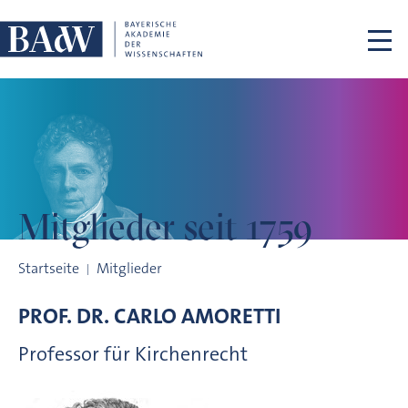
Navigation überspringen
Mitglieder
seit 1759
Mitglieder seit 1759
Startseite
Mitglieder
PROF. DR.
CARLO
AMORETTI
Professor für Kirchenrecht