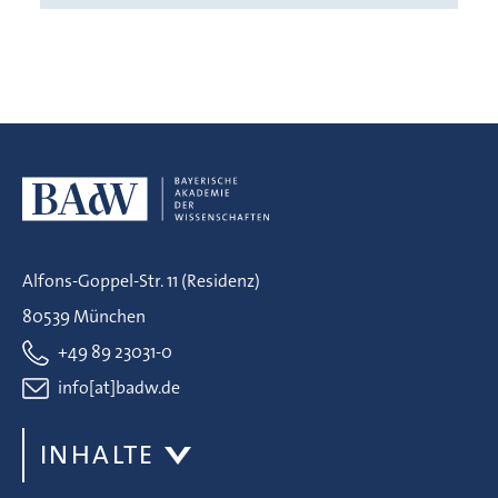
Alfons-Goppel-Str. 11 (Residenz)
80539 München
+49 89 23031-0
info[at]badw.de
INHALTE