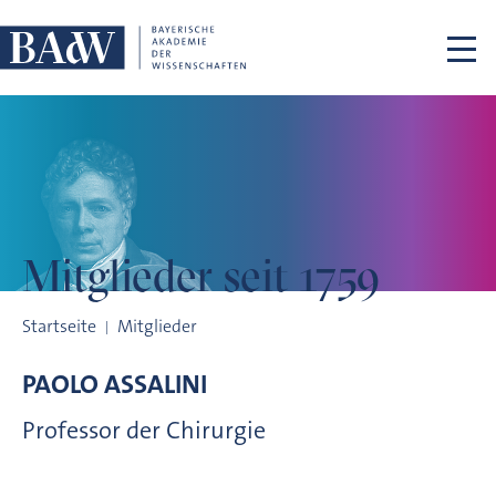
Navigation überspringen
Mitglieder
seit 1759
Mitglieder seit 1759
Startseite
Mitglieder
PAOLO
ASSALINI
Professor der Chirurgie