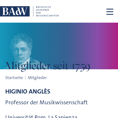
Navigation überspringen
Mitglieder
seit 1759
Mitglieder seit 1759
Startseite
Mitglieder
HIGINIO
ANGLÈS
Professor der Musikwissenschaft
Universität Rom, La Sapienza