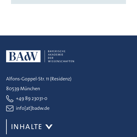
Alfons-Goppel-Str. 11 (Residenz)
80539 München
+49 89 23031-0
info[at]badw.de
INHALTE