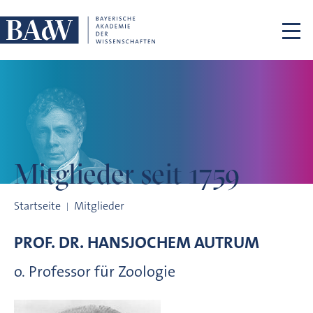
Navigation überspringen
Mitglieder
seit 1759
Mitglieder seit 1759
Startseite
Mitglieder
PROF. DR.
HANSJOCHEM
AUTRUM
o. Professor für Zoologie