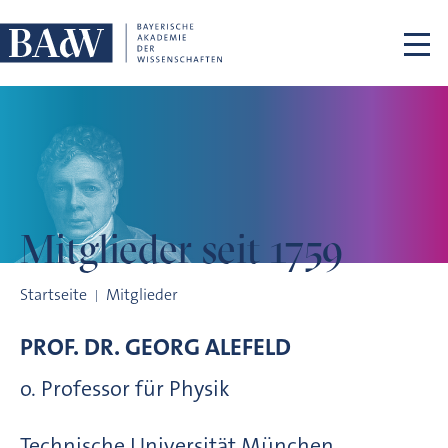
Navigation überspringen
Mitglieder
seit 1759
Mitglieder seit 1759
Startseite
Mitglieder
PROF. DR.
GEORG
ALEFELD
o. Professor für Physik
Technische Universität München