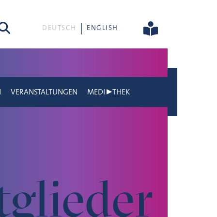
he
DEUTSCH
ENGLISH
N
VERANSTALTUNGEN
MEDI▶THEK
tglieder