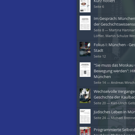
Kurz notiert
Seite
6
Im Gespräch: München 
der Geschichtswissens
Seite
8
— Martina Hartman
Löffler, Martin Schulze We
Fokus I: München - Gesc
Stadt
Seite
12
"Sie muss das Moskau u
Bewegung werden": Hitl
München
Seite
14
— Andreas Wirsch
Wechselvolle Vergangen
Geschichte der Kaulbac
Seite
20
— Karl-Ulrich Gel
Jüdisches Leben in Mü
Seite
24
— Michael Brenne
Programmierte Selbstda