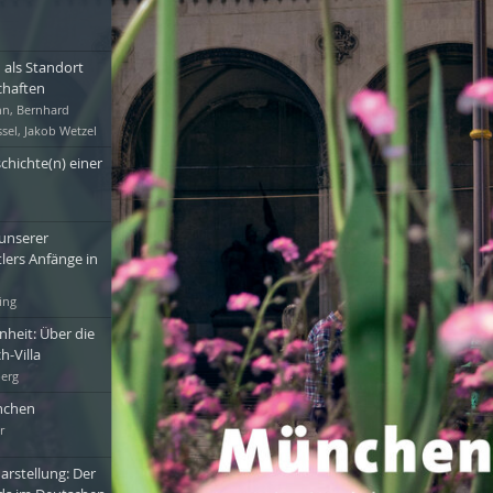
als Standort 
chaften
n, Bernhard
ssel, Jakob Wetzel
hichte(n) einer 
nserer 
ers Anfänge in 
ing
heit: Über die 
h-Villa
berg
nchen
r
rstellung: Der 