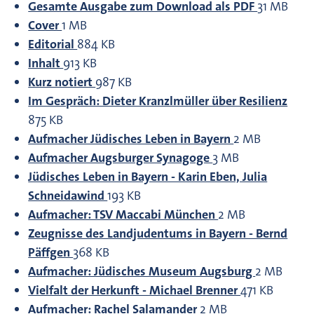
Gesamte Ausgabe zum Download als PDF
31 MB
Cover
1 MB
Editorial
884 KB
Inhalt
913 KB
Kurz notiert
987 KB
Im Gespräch: Dieter Kranzlmüller über Resilienz
875 KB
Aufmacher Jüdisches Leben in Bayern
2 MB
Aufmacher Augsburger Synagoge
3 MB
Jüdisches Leben in Bayern - Karin Eben, Julia
Schneidawind
193 KB
Aufmacher: TSV Maccabi München
2 MB
Zeugnisse des Landjudentums in Bayern - Bernd
Päffgen
368 KB
Aufmacher: Jüdisches Museum Augsburg
2 MB
Vielfalt der Herkunft - Michael Brenner
471 KB
Aufmacher: Rachel Salamander
2 MB