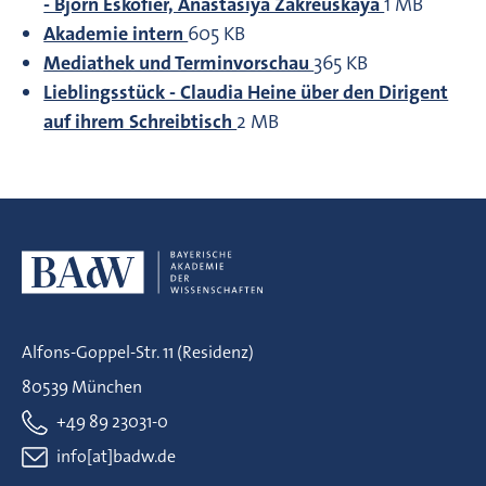
- Björn Eskofier, Anastasiya Zakreuskaya
1 MB
Akademie intern
605 KB
Mediathek und Terminvorschau
365 KB
Lieblingsstück - Claudia Heine über den Dirigent
auf ihrem Schreibtisch
2 MB
Alfons-Goppel-Str. 11 (Residenz)
80539 München
+49 89 23031-0
info[at]badw.de