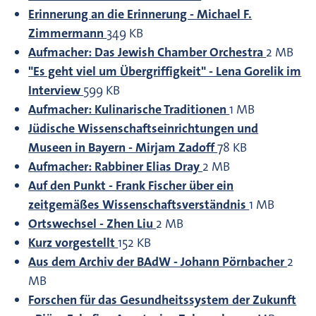
Erinnerung an die Erinnerung - Michael F.
Zimmermann
349 KB
Aufmacher: Das Jewish Chamber Orchestra
2 MB
"Es geht viel um Übergriffigkeit" - Lena Gorelik im
Interview
599 KB
Aufmacher: Kulinarische Traditionen
1 MB
Jüdische Wissenschaftseinrichtungen und
Museen in Bayern - Mirjam Zadoff
78 KB
Aufmacher: Rabbiner Elias Dray
2 MB
Auf den Punkt - Frank Fischer über ein
zeitgemäßes Wissenschaftsverständnis
1 MB
Ortswechsel - Zhen Liu
2 MB
Kurz vorgestellt
152 KB
Aus dem Archiv der BAdW - Johann Pörnbacher
2
MB
Forschen für das Gesundheitssystem der Zukunft