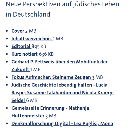
Neue Perspektiven auf jüdisches Leben
in Deutschland
Cover
2 MB
Inhaltsverzeichnis
1 MB
Editorial
895 KB
Kurz notiert
636 KB
Gerhard P. Fettweis über den Mobilfunk der
Zukunft
1 MB
Fokus Aufmacher: Steinerne Zeugen
3 MB
Jüdische Geschichte lebendig halten - Lucia
Raspe, Susanne Talabardon und Nicola Kramp-
Seidel
6 MB
Gemeisselte Erinnerung - Nathanja
Hüttenmeister
3 MB
Denkmalforschung Digital - Lea Puglisi, Mona