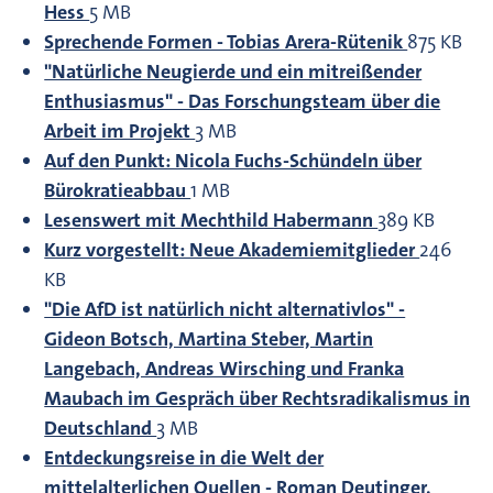
Hess
5 MB
Sprechende Formen - Tobias Arera-Rütenik
875 KB
"Natürliche Neugierde und ein mitreißender
Enthusiasmus" - Das Forschungsteam über die
Arbeit im Projekt
3 MB
Auf den Punkt: Nicola Fuchs-Schündeln über
Bürokratieabbau
1 MB
Lesenswert mit Mechthild Habermann
389 KB
Kurz vorgestellt: Neue Akademiemitglieder
246
KB
"Die AfD ist natürlich nicht alternativlos" -
Gideon Botsch, Martina Steber, Martin
Langebach, Andreas Wirsching und Franka
Maubach im Gespräch über Rechtsradikalismus in
Deutschland
3 MB
Entdeckungsreise in die Welt der
mittelalterlichen Quellen - Roman Deutinger,