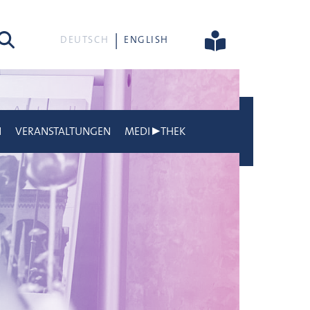
he
DEUTSCH
ENGLISH
N
VERANSTALTUNGEN
MEDI▶THEK