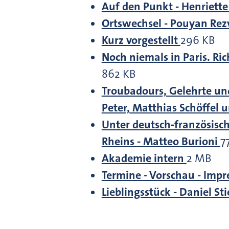
Auf den Punkt - Henriett
Ortswechsel - Pouyan Re
Kurz vorgestellt
296 KB
Noch niemals in Paris. Ri
862 KB
Troubadours, Gelehrte und
Peter, Matthias Schöffel
Unter deutsch-französisc
Rheins - Matteo Burioni
7
Akademie intern
2 MB
Termine - Vorschau - Imp
Lieblingsstück - Daniel S