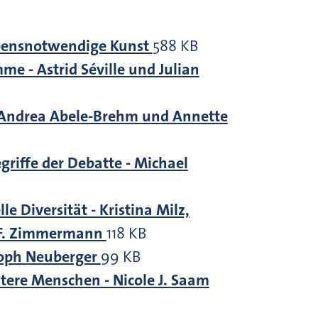
lebensnotwendige Kunst
588 KB
 - Astrid Séville und Julian
- Andrea Abele-Brehm und Annette
egriffe der Debatte - Michael
e Diversität - Kristina Milz,
l F. Zimmermann
118 KB
stoph Neuberger
99 KB
tere Menschen - Nicole J. Saam