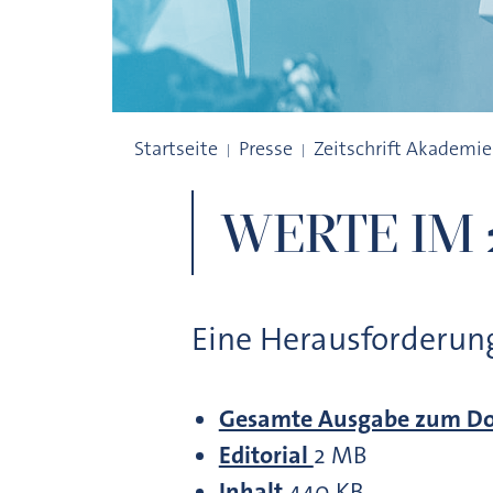
WERTE IM 21. JAHRHUNDERT
Startseite
Presse
Zeitschrift Akademie
WERTE IM 
Eine Herausforderung
Gesamte Ausgabe zum D
Editorial
2 MB
Inhalt
440 KB