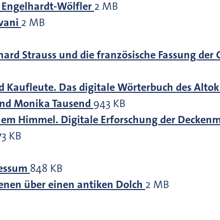
e Engelhardt-Wölfler
2 MB
zvani
2 MB
chard Strauss und die französische Fassung der
 Kaufleute. Das digitale Wörterbuch des Altokz
 und Monika Tausend
943 KB
hem Himmel. Digitale Erforschung der Deckenma
73 KB
ressum
848 KB
tienen über einen antiken Dolch
2 MB