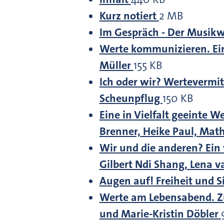
Kurz notiert
2 MB
Im Gespräch - Der Musikw
Werte kommunizieren. Ein
Müller
155 KB
Ich oder wir? Wertevermi
Scheunpflug
150 KB
Eine in Vielfalt geeinte W
Brenner, Heike Paul, Mat
Wir und die anderen? Ein v
Gilbert Ndi Shang, Lena 
Augen auf! Freiheit und Si
Werte am Lebensabend. Zur
und Marie-Kristin Döbler