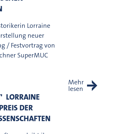
N
torikerin Lorraine
orstellung neuer
g / Festvortrag von
rechner SuperMUC
Mehr
lesen
 LORRAINE
PREIS DER
ISSENSCHAFTEN