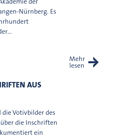
 Akademie der
langen-Nürnberg. Es
ahrhundert
der…
Mehr
lesen
RIFTEN AUS
 die Votivbilder des
 über die Inschriften
kumentiert ein