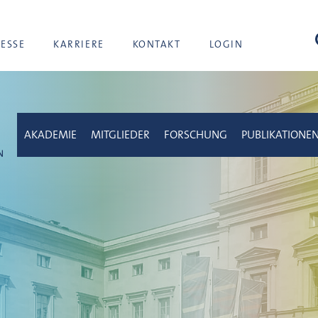
Suc
RESSE
KARRIERE
KONTAKT
LOGIN
AKADEMIE
MITGLIEDER
FORSCHUNG
PUBLIKATIONE