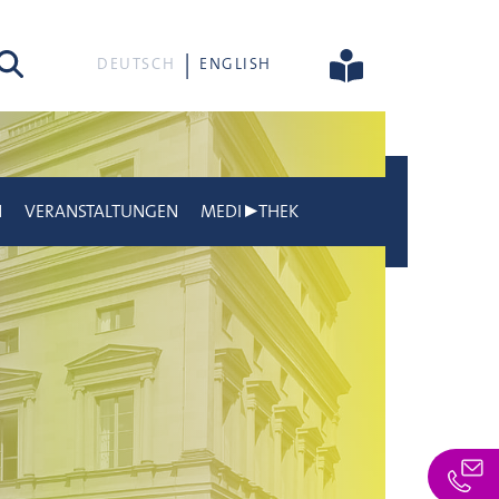
he
DEUTSCH
ENGLISH
N
VERANSTALTUNGEN
MEDI▶THEK