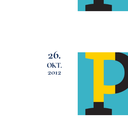
26.
OKT.
2012