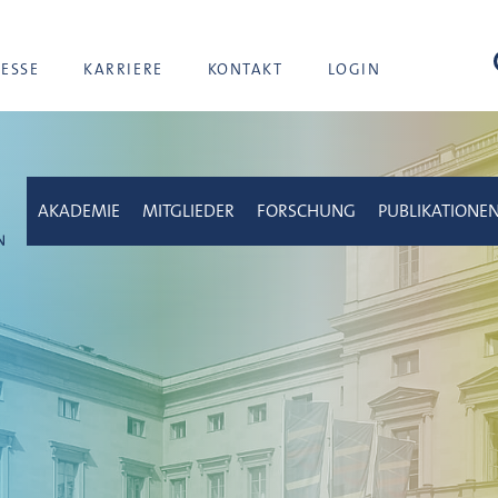
Suc
RESSE
KARRIERE
KONTAKT
LOGIN
AKADEMIE
MITGLIEDER
FORSCHUNG
PUBLIKATIONE