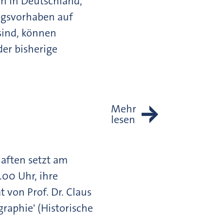
n in Deutschland,
ngsvorhaben auf
sind, können
der bisherige
Mehr
lesen
aften setzt am
00 Uhr, ihre
 von Prof. Dr. Claus
raphie' (Historische