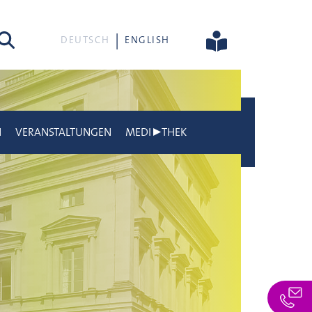
he
DEUTSCH
ENGLISH
N
VERANSTALTUNGEN
MEDI▶THEK