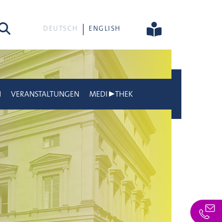
he
DEUTSCH
ENGLISH
N
VERANSTALTUNGEN
MEDI▶THEK