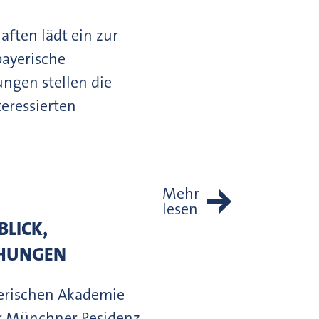
ften lädt ein zur
bayerische
ngen stellen die
eressierten
Mehr
lesen
BLICK,
IHUNGEN
ayerischen Akademie
er Münchner Residenz