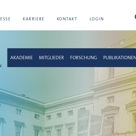
Suc
RESSE
KARRIERE
KONTAKT
LOGIN
AKADEMIE
MITGLIEDER
FORSCHUNG
PUBLIKATIONE