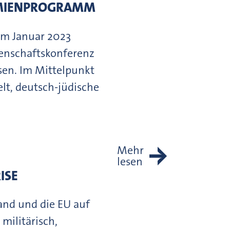
EMIENPROGRAMM
im Januar 2023
senschaftskonferenz
en. Im Mittelpunkt
t, deutsch-jüdische
Mehr
lesen
ISE
land und die EU auf
militärisch,