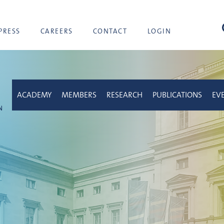
sea
PRESS
CAREERS
CONTACT
LOGIN
ACADEMY
MEMBERS
RESEARCH
PUBLICATIONS
EV