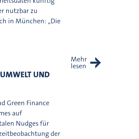
heitsdaten künftig
er nutzbar zu
ch in München: „Die
Mehr
lesen
U UMWELT UND
nd Green Finance
mes auf
talen Nudges für
tzeitbeobachtung der