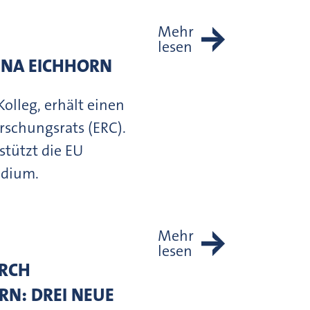
Mehr
lesen
NNA EICHHORN
olleg, erhält einen
rschungsrats (ERC).
stützt die EU
adium.
Mehr
lesen
URCH
N: DREI NEUE