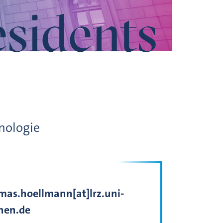
esidents
hnologie
mas.hoellmann[at]lrz.uni-
hen.de