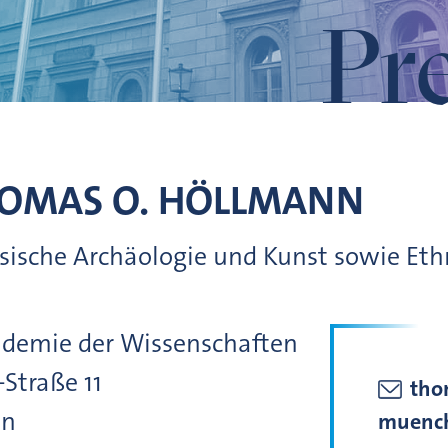
Pr
OMAS O.
HÖLLMANN
nesische Archäologie und Kunst sowie Et
ademie der Wissenschaften
-Straße
11
tho
en
muenc