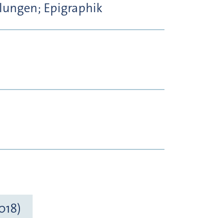
ungen; Epigraphik
018)