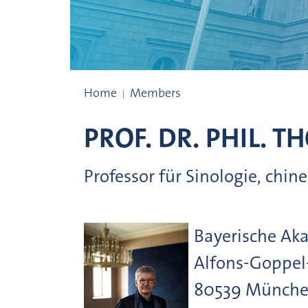
Presidents
Home
Members
PROF. DR. PHIL.
TH
Professor für Sinologie, chi
Bayerische Ak
Alfons-Goppel
80539
Münch