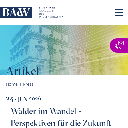
Skip navigation
Artikel
Wälder im Wandel - Perspektiven für die Zukunft
Home
Press
24.
2026
JUN
Wälder im Wandel -
Perspektiven für die Zukunft