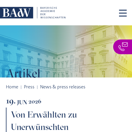
Skip navigation
Artikel
Von Erwählten zu Unerwünschten
Home
Press
News & press releases
19.
2026
JUN
Von Erwählten zu
Unerwünschten