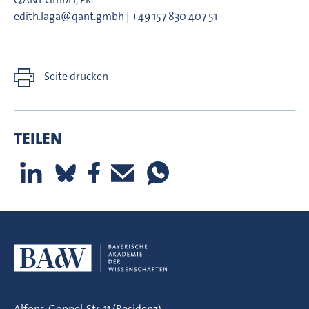
edith.laga@qant.gmbh | +49 157 830 407 51
Seite drucken
TEILEN
Alfons-Goppel-Str. 11 (Residenz)