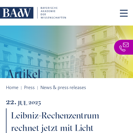
Skip navigation
Artikel
Leibniz-Rechenzentrum rechnet jetzt mit Licht
Home
Press
News & press releases
22.
2025
JUL
Leibniz-Rechenzentrum
rechnet jetzt mit Licht