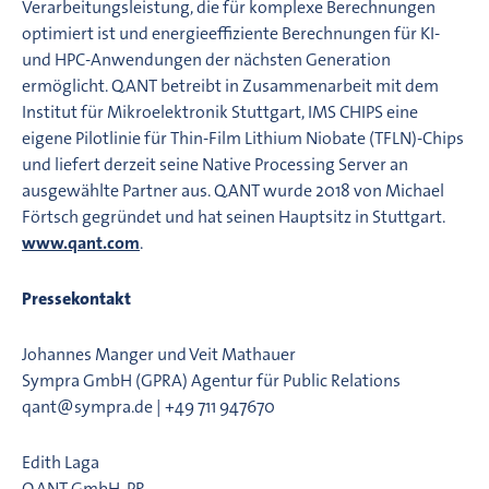
Verarbeitungsleistung, die für komplexe Berechnungen
optimiert ist und energieeffiziente Berechnungen für KI-
und HPC-Anwendungen der nächsten Generation
ermöglicht. Q.ANT betreibt in Zusammenarbeit mit dem
Institut für Mikroelektronik Stuttgart, IMS CHIPS eine
eigene Pilotlinie für Thin-Film Lithium Niobate (TFLN)-Chips
und liefert derzeit seine Native Processing Server an
ausgewählte Partner aus. Q.ANT wurde 2018 von Michael
Förtsch gegründet und hat seinen Hauptsitz in Stuttgart.
www.qant.com
.
Pressekontakt
Johannes Manger und Veit Mathauer
Sympra GmbH (GPRA) Agentur für Public Relations
qant@sympra.de | +49 711 947670
Edith Laga
Q.ANT GmbH, PR