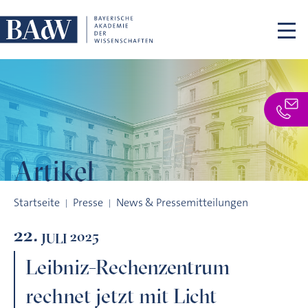
Navigation überspringen
Artikel
Leibniz-Rechenzentrum rechnet jetzt mit Licht
Startseite
Presse
News & Pressemitteilungen
22.
2025
JULI
Leibniz-Rechenzentrum
rechnet jetzt mit Licht