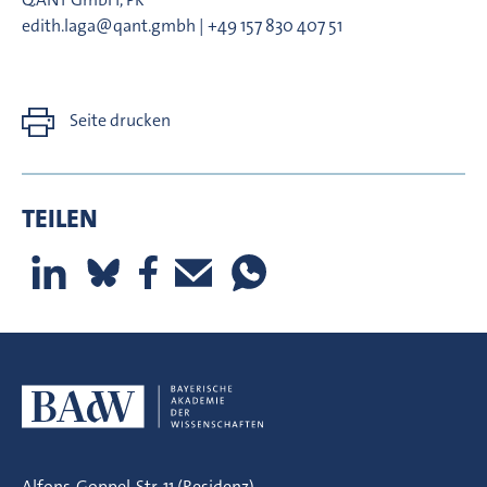
edith.laga@qant.gmbh | +49 157 830 407 51
Seite drucken
TEILEN
Alfons-Goppel-Str. 11 (Residenz)