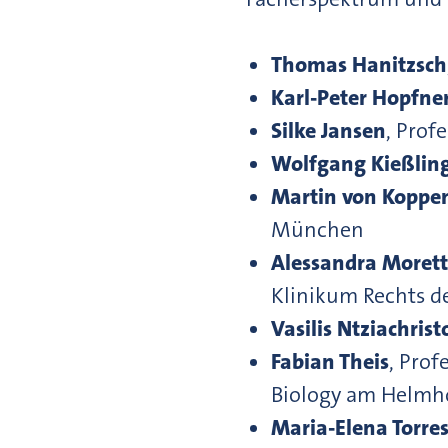
Thomas Hanitzsch
Karl-Peter Hopfne
Silke Jansen
, Prof
Wolfgang Kießlin
Martin von Koppen
München
Alessandra Morett
Klinikum Rechts d
Vasilis Ntziachrist
Fabian Theis
, Prof
Biology am Helmh
Maria-Elena Torres