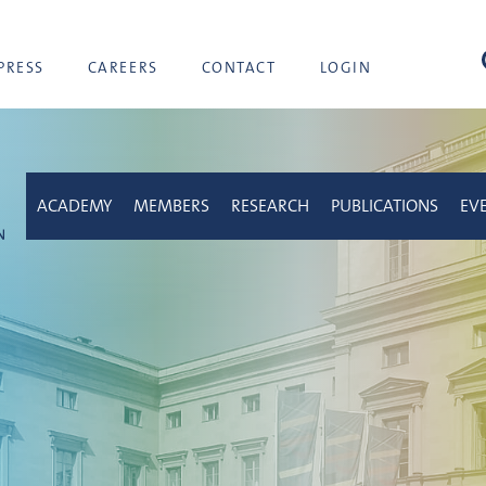
sea
PRESS
CAREERS
CONTACT
LOGIN
ACADEMY
MEMBERS
RESEARCH
PUBLICATIONS
EV