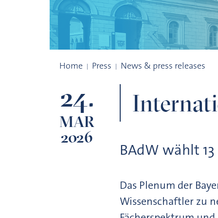
Internationale und interdisziplinäre Ver
Home
Press
News & press releases
24.
Internat
MAR
2026
BAdW wählt 13 
Das Plenum der Baye
Wissenschaftler zu n
Fächerspektrum und 