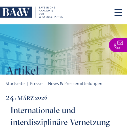
Navigation überspringen
Artikel
Internationale und interdisziplinäre Vernetzung
Startseite
Presse
News & Pressemitteilungen
24.
2026
MÄRZ
Internationale und
interdisziplinäre Vernetzung