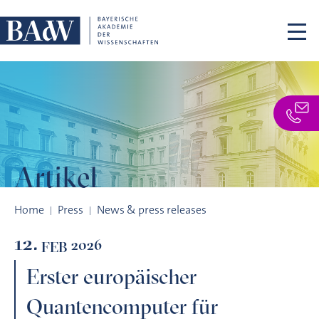
Skip navigation
Artikel
Erster europäischer Quantencomputer für Deutschland: Euro
Home
Press
News & press releases
12.
2026
FEB
Erster europäischer
Quantencomputer für