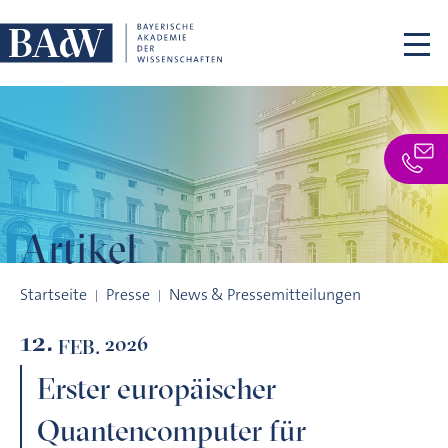
Navigation überspringen
Artikel
Erster europäischer Quantencomputer für Deutschland: Euro
Startseite
Presse
News & Pressemitteilungen
12.
2026
FEB.
Erster europäischer
Quantencomputer für