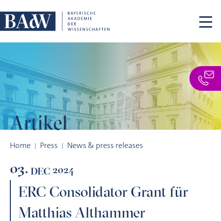
Skip navigation
Artikel
ERC Consolidator Grant für Matthias Althammer
Home
Press
News & press releases
03.
2024
DEC
ERC Consolidator Grant für
Matthias Althammer