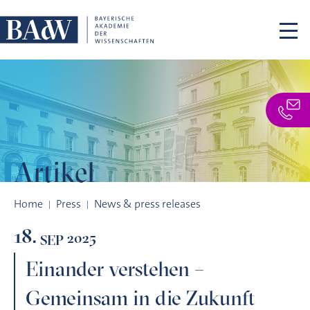
Skip navigation
Artikel
Einander verstehen – Gemeinsam in die Zukunft Akademient
Home
Press
News & press releases
18.
2025
SEP
Einander verstehen –
Gemeinsam in die Zukunft