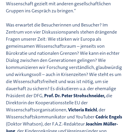
Wissenschaft gezielt mit anderen gesellschaftlichen
Gruppen ins Gespräch zu bringen.“
Was erwartet die Besucherinnen und Besucher? Im
Zentrum von vier Diskussionspanels stehen drängende
Fragen unserer Zeit: Wie stärken wir Europa als
gemeinsamen Wissenschaftsraum – jenseits von
Bürokratie und nationalen Grenzen? Wie kann ein echter
Dialog zwischen den Generationen gelingen? Wie
kommunizieren wir Forschung verständlich, glaubwürdig
und wirkungsvoll – auch in Krisenzeiten? Wie steht es um
die Wissenschaftsfreiheit und was ist nötig, um sie
dauerhaft zu sichern? Es diskutieren u.a. der ehemalige
Präsident der DFG,
Prof. Dr. Peter Strohschneider,
die
Direktorin der Kooperationsstelle EU der
Wissenschaftsorganisationen,
Victoria Reichl
, der
Wissenschaftskommunikator und YouTuber
Cedric Engels
(Doktor Whatson), der F.A.Z.-Redakteur
Joachim Müller-
Jung
, der Kinderonkologe und Vereinsgründer von